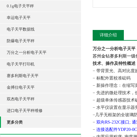
0.1g电子天平秤
幸运电子天平
电子天平数据线
详细介绍
防爆电子天平秤
万分之一分析电子天平
万分之一分析电子天平
苏州金钻赛多利斯一级
技术、操作及特性概述
电子天平打印机
− 带背景光、高对比度
赛多利斯电子天平
− 标配外置校准砝码
− 新操作理念：在缩写
金搏仕电子天平
− 先进的微处理技术
双杰电子天平秤
− 超级单体传感器技
− 水平仪设置在显示
进口电子天平秤维修
−几乎无框架的全玻璃
更多分类
−
双向RS-232C接口;
−
连接选配件YDP20-
− 内置应用程序: 密度