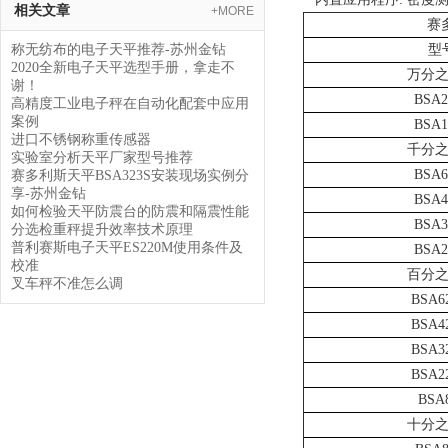
相关文章
+MORE
赛
称无纺布的电子天平推荐-苏州金钻
型
2020全新电子天平选型手册，拿走不
万分
谢！
BSA2
高精度工业电子秤在自动化配套中应用
案例
BSA1
进口不锈钢称重传感器
千分
实验室分析天平厂家型号推荐
BSA6
赛多利斯天平BSA323S安装现场实例分
享-苏州金钻
BSA4
如何检验天平防震台的防震和隔震性能
BSA3
分选检重秤提升效率技术原理
普利赛斯电子天平ES220M使用条件及
BSA2
校准
百分
叉车秤不准怎么调
BSA6
BSA4
BSA3
BSA2
BSA
十分