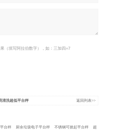
果（填写阿拉伯数字），如：三加四=7
易清洗超低平台秤
返回列表>>
平台秤
厨余垃圾电子平台秤
不锈钢可掀起平台秤
超