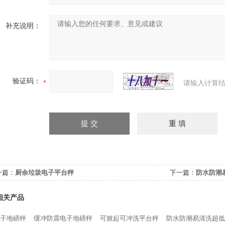
补充说明：
验证码：
请输入计算结
一篇：
厨余垃圾电子平台秤
下一篇：
防水防潮
相关产品
电子地磅秤
缓冲防震电子地磅秤
可掀起可冲洗平台秤
防水防潮易清洗超低