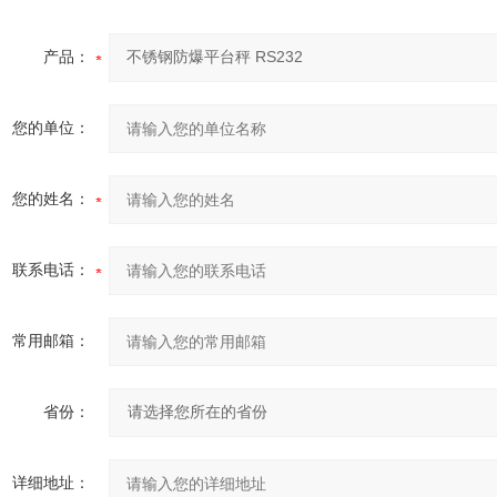
产品：
您的单位：
您的姓名：
联系电话：
常用邮箱：
省份：
详细地址：