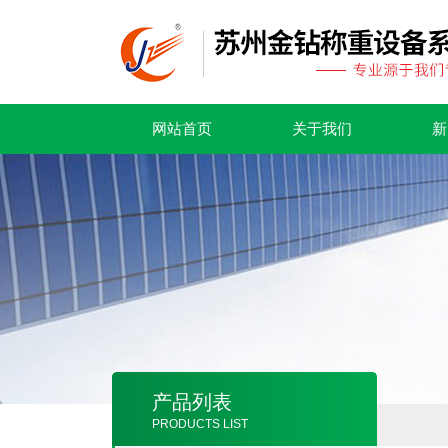
网站首页
关于我们
新
产品列表
PRODUCTS LIST