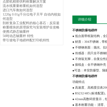
点胶机精密供料称重解决方案
流水线重量称重机如何选型
进口汽车衡如何选型
1220g 0.01g千分位电子天平 自动内校如
何选型
详细介绍
剖析复杂工业配料的核心基石：反应釜
称重模块的原理探究与安装维护全攻略
不锈钢防爆地磅秤
便携式静态轴重秤
50吨动态轴重秤 特性
● 低台面带框架结构，
带引坡电子地磅秤配打印机特性
● 材质：304不锈钢，带
● 不锈钢表面：抛光、拉
● 传感器：四只全不锈钢
● 不倒翁支脚，自复位性
● 接线盒：全不锈钢外
●可选：本安防爆型、隔
不锈钢防爆地磅秤
功能特点
● 高速度、高精度仪表20
● RS232/485 (标准配
● 42mm高数码管显示，
● 基本称重功能： 清零