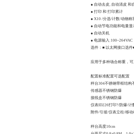
● 自动去皮, 自动清皮 
● 打印 和 打印累计
● X10 /分选/计数/动物
● 自动节电功能和电量显
● 自动关机
● 电源输入:100~264VAC，
选件：■ 以太网接口选件■ 
应用于多种场合称重，可
配置
标准配置
可选配置
秤台
304不锈钢带框结构
传感器
不锈钢
防爆
接线盒
不锈钢
防爆
仪表
ID226
打印?/防爆/计
附件
/
引坡/仪表立柱/移动
秤台高度
10cm
台面尺寸
0.8×0.8M、1.0