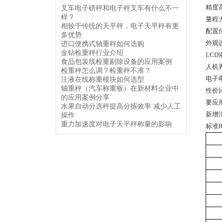
精度高
叉车电子磅秤和电子秤叉车有什么不一
样？
量程大
相较于传统的天平秤，电子天平秤有更
配置
多优势
外观
进口便携式轴重秤如何选购
金钻检重秤行业介绍
LC
食品包装线检重剔除设备的应用案例
人机
检重秤怎么调？检重秤不准？
电子
注液在线称重模块如何选型
轴重秤（汽车称重板）在新材料企业中
性价
的应用案例分享
要应
水果自动分选秤提高分拣效率 减少人工
新增
操作
重力加速度对电子天平秤称量的影响
标准