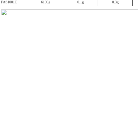
FA61001C
6100g
0.1g
0.3g