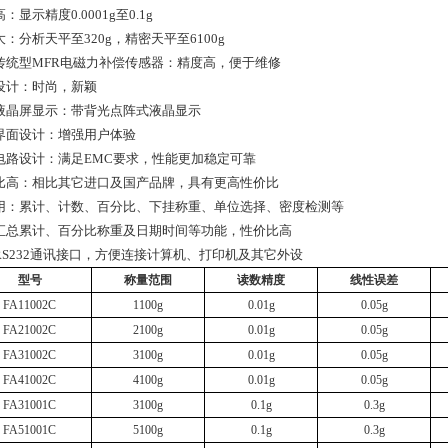
：显示精度0.0001g至0.1g
：分析天平至320g，精密天平至6100g
传统型MFR电磁力补偿传感器：精度高，便于维修
设计：时尚，新颖
D液晶屏显示：带背光点阵式液晶显示
界面设计：增强用户体验
电路设计：满足EMC要求，性能更加稳定可靠
比高：相比其它进口及国产品牌，具有更高性价比
用：累计、计数、百分比、下挂称重、单位选择、密度检测等
汇总累计、百分比称重及日期时间等功能，性价比高
RS232通讯接口，方便连接计算机、打印机及其它外设
型号
称量范围
读数精度
线性误差
FA11002C
1100g
0.01g
0.05g
FA21002C
2100g
0.01g
0.05g
FA31002C
3100g
0.01g
0.05g
FA41002C
4100g
0.01g
0.05g
FA31001C
3100g
0.1g
0.3g
FA51001C
5100g
0.1g
0.3g