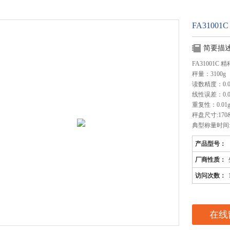
FA31001
简要描
FA31001C 精
秤量：3100g
读数精度：0.0
线性误差：0.0
重复性：0.01
秤盘尺寸:170&am
典型称量时间:5
产品型号：
厂商性质：
访问次数：
在线