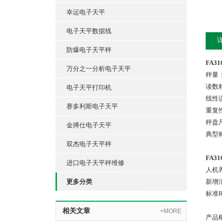
幸运电子天平
电子天平数据线
防爆电子天平秤
FA31
万分之一分析电子天平
秤量：
读数精
电子天平打印机
线性误
赛多利斯电子天平
重复性
秤盘尺
金搏仕电子天平
典型称
双杰电子天平秤
FA31
进口电子天平秤维修
人机
更多分类
新增
标准
相关文章
+MORE
产品