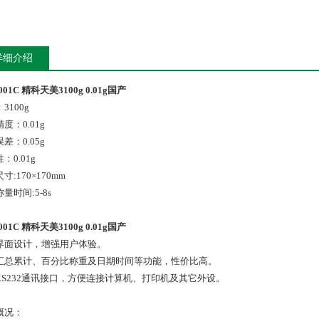
详细介绍
001C 精科天美3100g 0.01g国产
3100g
度：0.01g
差：0.05g
：0.01g
寸:170×170mm
量时间:5-8s
001C 精科天美3100g 0.01g国产
界面设计，增强用户体验。
汇总累计、百分比称重及日期时间等功能，性价比高。
RS232通讯接口，方便连接计算机、打印机及其它外设。
概况：