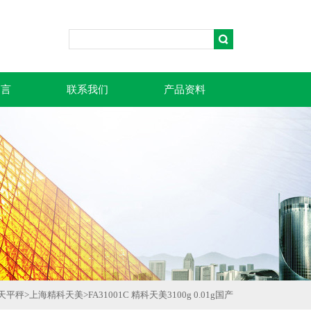
留言
联系我们
产品资料
天平秤
>
上海精科天美
>
FA31001C 精科天美3100g 0.01g国产