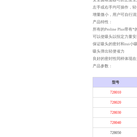
左手或右手均可操作，轻
增量微小，用户可自行清
产品特性：
所有的Proline Plus带有
可以使吸头以恒定力量安
保证吸头的密封和zui小
吸头弹出轻便省力
良好的密封性同样体现在
产品参数：
型号
728010
728020
728030
728040
728050