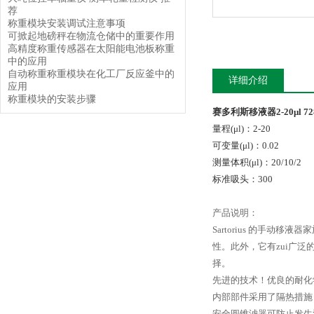
荐
称重模块安装调试注意事项
可掀起地磅秤在物流仓储中的重要作用
高精度称重传感器在太阳能电池板称重
中的应用
自动称重称重模块在化工厂反应釜中的
详细介绍
应用
称重模块的安装步骤
赛多利斯移液器
2-20
μl
72
量程(μl)：
2-20
可变量(μl)：
0.02
测量体积
(μl)
：
20/10/2
标准吸头：
300
产品说明：
Sartorius 的手动
性。此外，它有zui广泛
择。
先进的技术！优良的耐化学
内部部件采用了隔热措施
安全圆锥滤器可防止发生