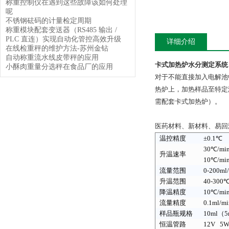
称重控制仪在遇到这些故障该如何处理
呢
不锈钢砝码的计量检定周期
称重模块配套变送器（RS485 输出 /
PLC 直连）实现自动化管控高效升级
详细介绍
在线检重秤的维护方法-苏州金钻
自动称重流水线皮带秤的应用
卡式加热炉水分测定系统
小酥肉重量分选秤在食品厂的应用
对于不能直接加入电解池
热炉上，加热样品至特定
需配套卡式加热炉）。
医药材料、新材料、易回
温控精度
±0.1℃
30℃/min
升温速率
10℃/mi
流量范围
0-200m
升温范围
40-300
降温精度
10℃/mi
流量精度
0.1ml/mi
样品瓶规格
10ml（
恒温管路
12V 5