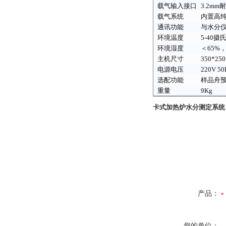
载气输入接口
3.2m
载气系统
内置高
通讯功能
与水分
环境温度
5-40摄
环境湿度
＜
65%
主机尺寸
350*25
电源电压
220V 5
选配功能
样品舟
重量
9Kg
卡式加热炉水分测定系统
产品：
您的单位：