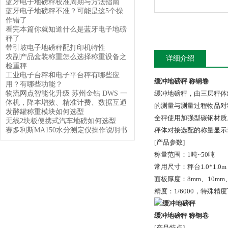
蓝牙电子地磅秤校准周期与方法指南
蓝牙电子地磅秤不准？可能是这5个操
作错了
看完本篇你就知道什么是蓝牙电子地磅
秤了
带引坡电子地磅秤配打印机特性
农副产品盒装称重怎么选择称重设备之
详细介绍
检重秤
工业电子台秤和电子平台秤有哪些应
缓冲地磅秤 称钢卷
用？有哪些功能？
物流网点智能化升级 苏州金钻 DWS 一
缓冲地磅秤，由三层秤体
体机，降本增效、精准计费、数据互通
的测量与测量过程物品对
发酵罐称重模块如何选型
全秤使用加强型碳钢材质
无线2块板便携式汽车地磅如何选型
赛多利斯MA150水分测定仪操作说明书
秤体对接选配的称量显示
[产品参数]
称量范围：1吨~50吨
常用尺寸：秤台1.0*1.0m，1.
面板厚度：8mm、10mm
精度：1/6000，特殊精
缓冲地磅秤 称钢卷
[产品特点]