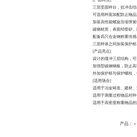
三层坚固秤台，抗冲击结
可选用秤面加配防止物品
加装高性能螺旋压缩弹簧
碳钢材质，表面经喷砂、
配备四只合金钢称重传感
三层秤体之间加装保护框
[产品亮点]
设计的缓冲三层结构，可
加强型碳钢钢板，防止高
外加保护框与保护螺栓，
[适用场合]
适用于冶金铸造、建材、
适用于测量过程物品对秤
适用于高密度称重物品的
产品：