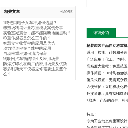
相关文章
+MORE
1吨进口电子叉车秤如何选型？
养殖场料塔计量称重模块案例分享
详细介绍
实验室减震台，能不能隔断地面振动？
称重传感器是怎么工作的？
智慧食堂收货秤的应用及优势
桶装箱装产品自动称重机
动力辊道秤在产线中的应用
适用于检测、计数和分选
自动检重秤如何清洁保养
物联网汽车衡的特性及应用场景
广泛应用于化工、 饲料
防爆打印机在药厂的应用场景及优势
高精度大量程：称重范围广至
赛多利斯天平仪器返修需要注意些什
操作简便：10寸彩色触
么？
傻瓜式设置：无需冗杂设
方便维护：采用模块化设
外接通讯：具有RS485通讯
*取决于产品的条件、检
特点：
专为工业动态称重而设计
佳检重精度可达±5g；支持