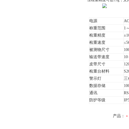
电源
AC
称重范围
1～
检重精度
±1
检重速度
≤
被测物尺寸
10
输送带速度
1
皮带尺寸
12
检重台材料
S
警示灯
三
数据存储
1
通讯
RS
防护等级
IP
产品：