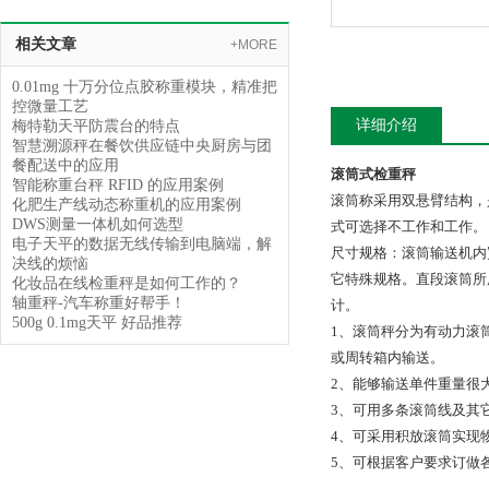
相关文章
+MORE
0.01mg 十万分位点胶称重模块，精准把
控微量工艺
详细介绍
梅特勒天平防震台的特点
智慧溯源秤在餐饮供应链中央厨房与团
餐配送中的应用
滚筒式检重秤
智能称重台秤 RFID 的应用案例
滚筒称采用双悬臂结构，
化肥生产线动态称重机的应用案例
DWS测量一体机如何选型
式可选择不工作和工作。
电子天平的数据无线传输到电脑端，解
尺寸规格：滚筒输送机内宽
决线的烦恼
它特殊规格。直段滚筒所用
化妆品在线检重秤是如何工作的？
轴重秤-汽车称重好帮手！
计。
500g 0.1mg天平 好品推荐
1、滚筒秤分为有动力滚
或周转箱内输送。
2、能够输送单件重量很
3、可用多条滚筒线及其
4、可采用积放滚筒实现
5、可根据客户要求订做