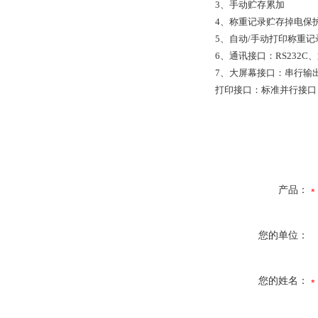
3、手动贮存累加
4、称重记录贮存掉电保
5、自动/手动打印称重记
6、通讯接口：RS232C
7、大屏幕接口：串行输出
打印接口：标准并行接口
产品：
您的单位：
您的姓名：