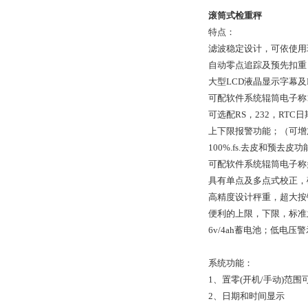
滚筒式检重秤
特点：
滤波稳定设计，可依使用
自动零点追踪及预先扣重
大型LCD液晶显示字幕及
可配软件系统辊筒电子称1
可选配RS，232，RTC日
上下限报警功能；（可增
100%.fs.去皮和预去皮功
可配软件系统辊筒电子称
具有单点及多点式校正，
高精度设计秤重，超大按
便利的上限，下限，标准
6v/4ah蓄电池；低电压
系统功能：
1、置零(开机/手动)范围
2、日期和时间显示