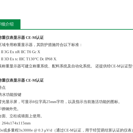
详细介绍
称重仪表显示器 CE-M认证
区域专用称重显示器，其防护措施符合以下标准：
II 3G Ex nR IIC T6 Gc X
II 3D Ex tc IIIC T130°C Dc IP68 X.
称重显示器可建立称重系统、配料系统及自动化系统。 还提供经CE-M认证型号(OIML R
称重仪表显示器 CE-M认证
特点
个防水功能按键
D背光显示屏，可显示6位字高25mm字符，以及指示当前激活功能的图标。
8不锈钢外壳。
台面、立柱或墙面上使用。
264x174x115mm
000e或多量程3x3000e @ 0.3 μV/d（通过CE-M认证，用于经贸易结算认证的仪