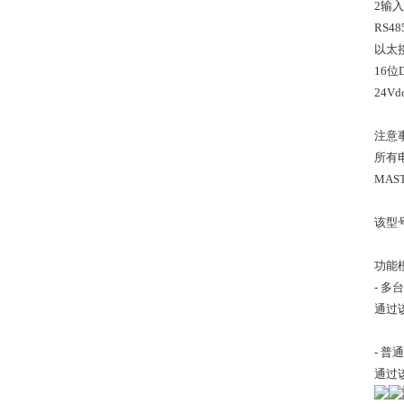
2输
RS4
以太
16位
24V
注意
所有
MAS
该型
功能
- 
通过
- 
通过