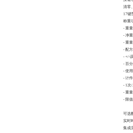
清零
17
称重
- 重
- 净
- 重
- 配
- +/
- 百
- 使
- 计
- 1
- 
- 限
可选
实时
集成实