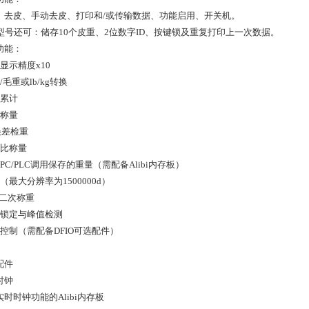
、去皮、手动去皮、打印和/或传输数据、功能启用、开关机。
键型号还可：储存10个皮重、2位数字ID、按键锁及重复打印上一次数据。
功能：
量显示精度x10
重/毛重或lb/kg转换
量累计
方称量
-误差检重
分比称量
用PC/PLC调用保存的重量（需配备Alibi内存板）
件（最大分辨率为1500000d）
次/二次称重
重量锁定与峰值检测
值控制（需配备DFIO可选配件）
配件
时钟
时时钟功能的Alibi内存板