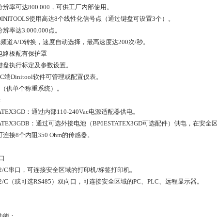
分辨率可达800.000，可供工厂内部使用。
DINITOOLS使用高达8个线性化信号点（通过键盘可设置3个）。
辨率达3.000.000点。
4频道A/D转换，速度自动选择，最高速度达200次/秒。
电路板配有保护罩
键盘执行标定及参数设置。
C端Dinitool软件可管理或配置仪表。
道（供单个称重系统）。
：
ATEX3GD：通过内部110-240Vac电源适配器供电。
ATEX3GDB：通过可选外接电池（BP6ESTATEX3GD可选配件）供电，在安
连接8个内阻350 Ohm的传感器。
接口
232/C串口，可连接安全区域的打印机/标签打印机。
32/C（或可选RS485）双向口，可连接安全区域的PC、PLC、远程显示器。
功能：