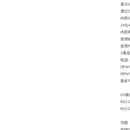
显示
通过
内部分
24位
内部
使用
使用P
4通
电源
DFW
DFW
最多可
I/O
RS
RS2
功能
按键