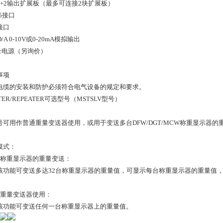
入+2输出扩展板（最多可连接2块扩展板）
85接口
接口
D/A 0-10V或0-20mA模拟输出
dc电源（另询价）
事项
电缆的安装和防护必须符合电气设备的规定和要求。
TER/REPEATER可选型号（MSTSLV型号）
号可用作普通重量变送器使用，或用于变送多台DFW/DGT/MCW称重显示器的重
模式：
多台称重显示器的重量变送：
该功能可变送多达32台称重显示器的重量值，可显示每台称重显示器的重量值
普通重量变送器使用：
该功能可变送任何一台称重显示器上的重量值。