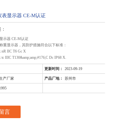
表显示器 CE-M认证
述：
示器 CE-M认证
称重显示器，其防护措施符合以下标准：
 nR IIC T6 Gc X
 tc IIIC T130&amp;amp;#176;C Dc IP68 X.
更新时间：
2023-09-19
生产厂家
产品厂地：
苏州市
1995
留言