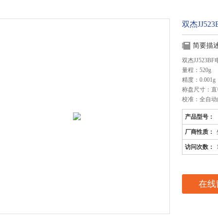
双杰JJ523
简要描
双杰JJ523BF
量程：520g
精度：0.001g
称盘尺寸：直径
校准：全自动
产品型号：
厂商性质：
访问次数：
在线