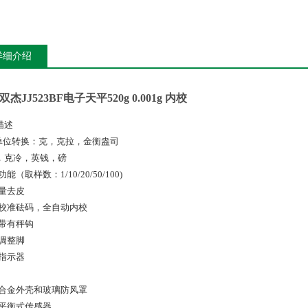
详细介绍
双杰JJ523BF电子天平520g 0.001g 内校
描述
种单位转换：克，克拉，金衡盎司
，克冷，英钱，磅
功能（取样数：1/10/20/50/100)
称量去皮
置校准砝码，全自动内校
部带有秤钩
平调整脚
平指示器
铝合金外壳和玻璃防风罩
磁平衡式传感器