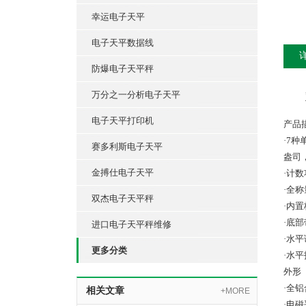
幸运电子天平
电子天平数据线
防爆电子天平秤
万分之一分析电子天平
电子天平打印机
产品
·7
赛多利斯电子天平
盎司
金搏仕电子天平
·计数
·全
双杰电子天平秤
·内
·底
进口电子天平秤维修
·水
更多分类
·水
外形
·全
相关文章
+MORE
·电