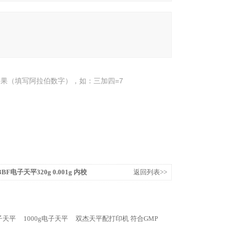
果（填写阿拉伯数字），如：三加四=7
3BF电子天平320g 0.001g 内校
返回列表>>
子天平
1000g电子天平
双杰天平配打印机 符合GMP