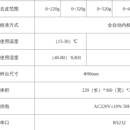
去皮范围
0~220g
0~320g
0~520g
0~6
校准方式
全自动内
使用温度
（15-30）℃
使用湿度
（40-80）％RH
秤台尺寸
Φ90mm
体积
220（长）*360（宽）*
供电
AC220V±10% 50H
串口
RS232