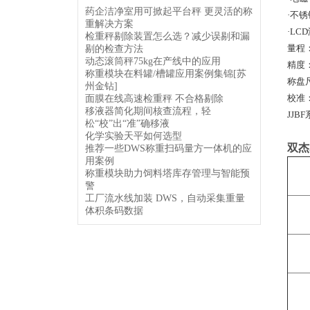
药企洁净室用可掀起平台秤 更灵活的称
·不
重解决方案
·L
检重秤剔除装置怎么选？减少误剔和漏
量程：
剔的检查方法
动态滚筒秤75kg在产线中的应用
精度：
称重模块在料罐/槽罐应用案例集锦[苏
称盘尺
州金钻]
校准
面膜在线高速检重秤 不合格剔除
移液器简化期间核查流程，轻
JJ
松“校”出“准”确移液
化学实验天平如何选型
双杰J
推荐一些DWS称重扫码量方一体机的应
用案例
称重模块助力饲料塔库存管理与智能预
警
工厂流水线加装 DWS，自动采集重量
体积条码数据