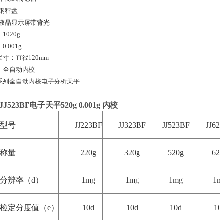
锈钢秤盘
CD液晶显示屏带背光
1020g
0.001g
寸：直径120mm
：全自动内校
BF系列全自动内校电子分析天平
J523BF电子天平520g 0.001g 内校
型号
JJ223BF
JJ323BF
JJ523BF
JJ6
称量
220g
320g
520g
62
分辨率（d）
1mg
1mg
1mg
1
检定分度值（e）
10d
10d
10d
1