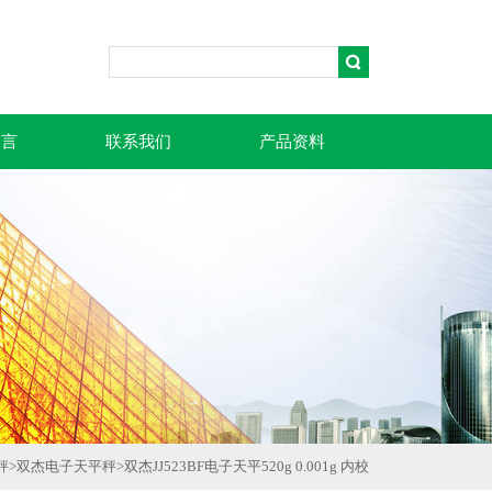
留言
联系我们
产品资料
秤
>
双杰电子天平秤
>
双杰JJ523BF电子天平520g 0.001g 内校