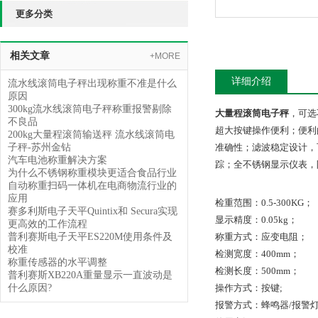
更多分类
相关文章
+MORE
详细介绍
流水线滚筒电子秤出现称重不准是什么
原因
300kg流水线滚筒电子秤称重报警剔除
大量程滚筒电子秤
，可选
不良品
超大按键操作便利；便利
200kg大量程滚筒输送秤 流水线滚筒电
子秤-苏州金钻
准确性；滤波稳定设计，
汽车电池称重解决方案
踪；全不锈钢显示仪表，
为什么不锈钢称重模块更适合食品行业
自动称重扫码一体机在电商物流行业的
应用
检重范围：0.5-300KG；
赛多利斯电子天平Quintix和 Secura实现
显示精度：0.05kg；
更高效的工作流程
普利赛斯电子天平ES220M使用条件及
称重方式：应变电阻；
校准
检测宽度：400mm；
称重传感器的水平调整
检测长度：500mm；
普利赛斯XB220A重量显示一直波动是
什么原因?
操作方式：按键;
报警方式：蜂鸣器/报警