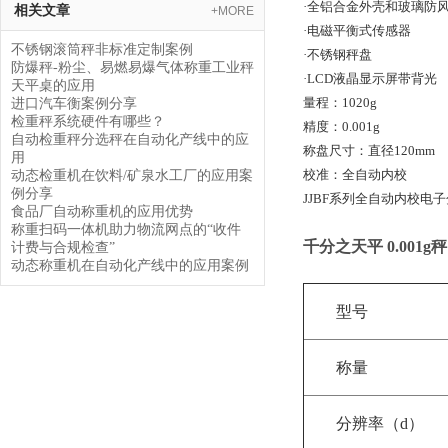
·全铝合金外壳和玻璃防
相关文章
+MORE
·电磁平衡式传感器
不锈钢滚筒秤非标准定制案例
·不锈钢秤盘
防爆秤-粉尘、易燃易爆气体称重工业秤
·LCD液晶显示屏带背光
天平桌的应用
量程：1020g
进口汽车衡案例分享
检重秤系统硬件有哪些？
精度：0.001g
自动检重秤分选秤在自动化产线中的应
称盘尺寸：直径120mm
用
校准：全自动内校
动态检重机在饮料/矿泉水工厂的应用案
例分享
JJBF系列全自动内校电
食品厂自动称重机的应用优势
称重扫码一体机助力物流网点的“收件
千分之天平 0.001g秤
计费与合规检查”
动态称重机在自动化产线中的应用案例
型号
称量
分辨率（d）