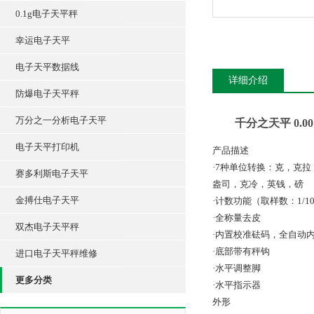
0.1g电子天平秤
幸运电子天平
电子天平数据线
详细介绍
防爆电子天平秤
万分之一分析电子天平
千分之天平 0.00
电子天平打印机
产品描述
·7种单位转换：克，克
赛多利斯电子天平
盎司，克冷，英钱，磅
金搏仕电子天平
·计数功能（取样数：1/10/20
·全称量去皮
双杰电子天平秤
·内置校准砝码，全自动
·底部带有秤钩
进口电子天平秤维修
·水平调整脚
更多分类
·水平指示器
外形