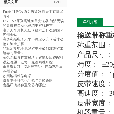
相关文章
+MORE
Entris II BCA 系列赛多利斯天平有哪些
特性
DGT1SX系列高速称重变送器 简洁无误
详细介绍
的集成在自动化系统中实现称重
电子天平开机无任何显示是什么原因？
输送带称重
苏州金钻
赛多利斯电子天平不稳定状态（活体动
称重范围： 0
物）称重步骤
非标定制电子地磅称重秤如何准确称出
产品尺寸： L
钢卷的重量？
金钻高精度称重模块：破解反应釜配料
误差难题，让每一克都精准可控
精度： ±2
重量选别秤 | 流水线产品生产动态称重
苏州金钻
分度值： 1
苏州地磅维修电话
滚筒电子秤老化问题与更换策略
皮带速度： 0-
食品厂肉类称重衡器有哪些
高速度： 30 p
皮带宽度： 
机器重量： 1