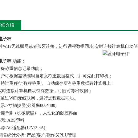
详细介绍
电子秤
过WiFi无线联网或者蓝牙连接，进行远程数据同步 实时连接计算机自动
电子秤
功能：
具备称重信息记录功能；
用户可根据需求编辑自定义称重数据格式，并可先配打印机；
支持计重秤/计数秤称重， 自动保存所有称重数据致计算机上；
 实时连接计算机自动储存数据，可随时导出数据；
可通过WiFi无线联网，进行远程数据同步。
示:7寸触摸屏(分辨率800*480)
按键:5键（机械按键），人性化的触控界面
壳: ABS塑料
源:AC适配器(12V/2.5A)
、销售统计分析: 产品/客户/操作员PLU管理