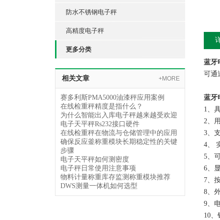
防水不锈钢电子秤
高精度电子秤
更多分类
蓝牙
可通
相关文章
+MORE
赛多利斯PMA5000油漆秤应用案例
蓝牙
在线检重秤精度是指什么？
1、
为什么智能出入库电子秤越来越受欢迎
2、
电子天平秤Rs232接口硬件
在线检重秤在物流与仓储管理中的应用
3、
确保反应釜称重模块长期稳定性的关键
4、
步骤
5、
电子天平秤如何测密度
电子秤日常使用注意事项
6、显
物料计量称重库存监测称重模块推荐
7、
DWS测量一体机如何选型
8、外
9、电
10