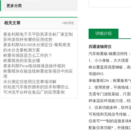
更多分类
相关文章
+MORE
详细介绍
赛多利斯电子天平防风罩非标厂家定制
苏州滚筒秤有哪些应用优势
赛多利斯MA160水分测定仪-葡萄果渣
四通道轴荷仪
的水分含量检测方案
汽车称重板/轴重仪特性
称重传感器是怎么工作的？
1、小小身板，大大强度
称重模块的安装步骤
赛多利斯Picus电动移液器操作规则
称台覆盖高强度钢板，表
称重模块在输送线称重改装项目中的应
等级IP65.
用
单板量程20t；称重板有
水分测定仪使用注意事项详解
你知道汽车衡所拥有的技术有哪些么
2、使用简便，不挑地域
可冲洗平台秤在食品厂的应用案例
无需专门浇筑基础，只需
秤体适应环境能力强，经高
3、仪表功能多样，软件
可有线和无线信号传输，
仪表可***制的连接多
配备仪表功能*，外接接