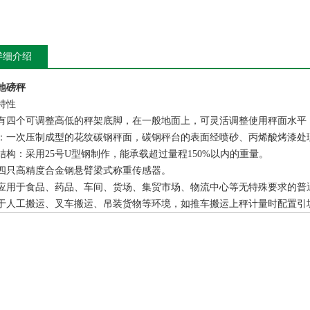
详细介绍
地磅秤
特性
有四个可调整高低的秤架底脚，在一般地面上，可灵活调整使用秤面水平
：一次压制成型的花纹碳钢秤面，碳钢秤台的表面经喷砂、丙烯酸烤漆处
结构：采用25号U型钢制作，能承载超过量程150%以内的重量。
四只高精度合金钢悬臂梁式称重传感器。
应用于食品、药品、车间、货场、集贸市场、物流中心等无特殊要求的普
于人工搬运、叉车搬运、吊装货物等环境，如推车搬运上秤计量时配置引