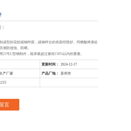
秤
述：
制成型的花纹碳钢秤面，碳钢秤台的表面经喷砂、丙烯酸烤漆处
防潮防侵蚀、防晒。
用25号U型钢制作，能承载超过量程150%以内的重量。
更新时间：
2024-12-17
生产厂家
产品厂地：
苏州市
1215
留言