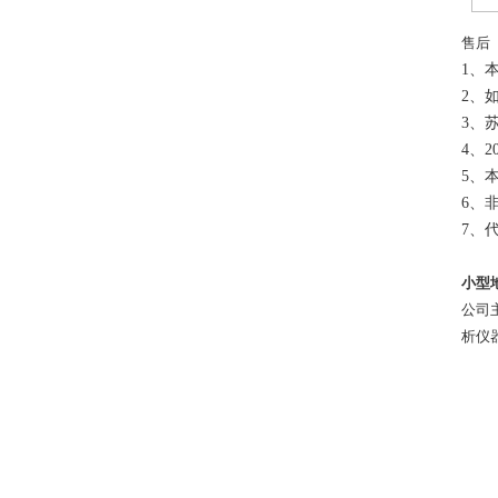
售后
1、
2、
3、
4、
5、
6、
7、
小型
公司
析仪