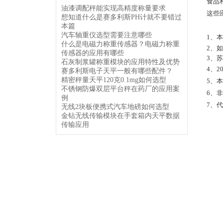
食品
油漆调配秤能实现高精度称量要求
这些
想知道什么是赛多利斯PH计就不要错过
本篇
汽车轴重仪选型需要注意哪些
1、
什么是电磁力称重传感器？电磁力称重
2、
传感器的应用有哪些
3、
石灰制浆罐称重模块的应用特性及优势
4、
赛多利斯电子天平一般有哪些配件？
精密秤量天平120克0.1mg如何选型
5、
不锈钢防爆双层平台秤在药厂的应用案
6、
例
7、
无线2块板便携式汽车地磅如何选型
金钻无线传输模块在手套箱内天平数据
传输应用