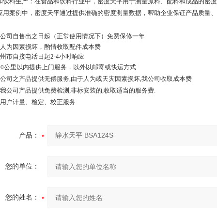
和饮料生产：在食品和饮料行业中，密度天平用于测量原料、配料和成品的密度
应用案例中，密度天平通过提供准确的密度测量数据，帮助企业保证产品质量、
本公司自售出之日起（正常使用情况下）免费保修一年.
如人为因素损坏，酌情收取配件成本费
苏州市自接电话日起2-4小时响应
200公里以内提供上门服务，以外以邮寄或快运方式.
本公司之产品提供无偿服务,由于人为或天灾因素损坏,我公司收取成本费
非我公司产品提供免费检测,非标安装的,收取适当的服务费.
代用户计量、检定、校正服务
产品：
您的单位：
您的姓名：