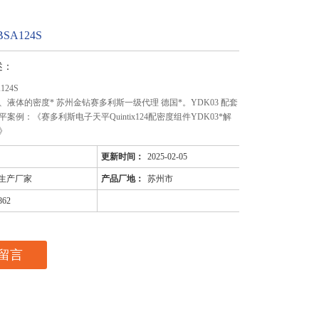
SA124S
述：
124S
液体的密度* 苏州金钻赛多利斯一级代理 德国*。YDK03 配套
案例：《赛多利斯电子天平Quintix124配密度组件YDK03*解
》
更新时间：
2025-02-05
生产厂家
产品厂地：
苏州市
862
留言