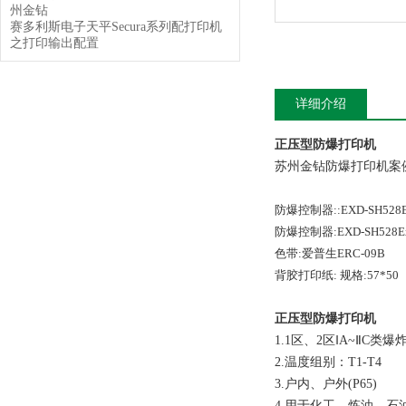
州金钻
赛多利斯电子天平Secura系列配打印机
之打印输出配置
详细介绍
正压型防爆打印机
苏州金钻防爆打印机案
防爆控制器::EXD-SH528Exd 
防爆控制器:EXD-SH528Exd [ 
色带:爱普生ERC-09B
背胶打印纸: 规格:57*50
正压型防爆打印机
1.1区、2区‖A~ⅡC类
2.温度组别：T1-T4
3.户内、户外(P65)
4.用于化工、炼油、