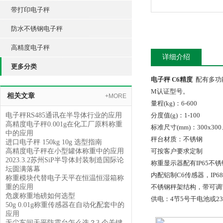
带打印电子秤
防水不锈钢电子秤
高精度电子秤
详细介绍
更多分类
电子秤 C6精度
配有多功
M认证型号。
相关文章
+MORE
量程(kg)：6-600
电子秤RS485通讯在半导体行业的应用
分度值(g)：1-100
高精度电子秤0.001g在化工厂原料称重
标准尺寸(mm)：300x300、
中的应用
秤台材质：不锈钢
进口电子秤 150kg 10g 选型指南
高精度电子秤在小型罐体称重中的应用
可按客户要求定制
2023.3.2苏州SiP半导体封装制造国际论
称重显示器配有IP65不
坛圆满落幕
内配铝制C6传感器，IP6
称重模块代替电子天平在恒温恒湿箱称
重的应用
不锈钢秤架结构，带可调
危废称重地磅如何选型
供电：4节5号干电池或230
50g 0.01g称重传感器在自动化配套中的
应用
无尘车间天平防震台怎么选？3 个关键