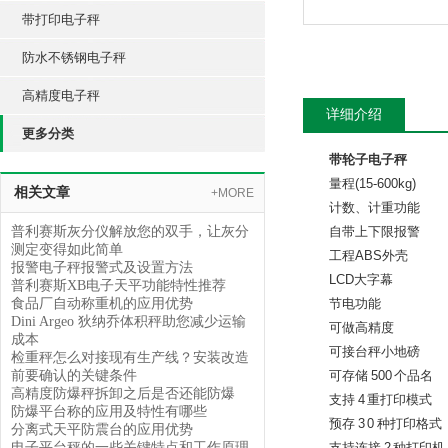
带打印电子秤
防水不锈钢电子秤
高精度电子秤
详细介绍
更多分类
带轮子电子秤
量程(15-600kg)
相关文章
+MORE
计数、计重功能
普利赛斯灰分仪解放您的双手，让灰分
自带上下限报警
测定变得如此简单
工程ABS外壳
报警电子秤报警式及设置方法
LCD大字幕
普利赛斯XB电子天平功能特性推荐
食品厂自动称重机的应用优势
节电功能
Dini Argeo 狄纳乔体积秤助您减少运输
可做高精度
成本
可接台秤小地磅
检重秤怎么对接现有生产线？安装改造
前要确认的关键条件
可存储 500 个品名
高精度防爆秤拆卸之后是否还能防爆
支持 4 重打印模式
防爆平台称的应用及特性有哪些
预存 3 0 种打印格式
分离式天平防震台的应用优势
电子平台秤的一些关键特点和工作原理
支持连接 2 种打印机