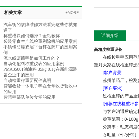
相关文章
+MORE
汽车衡的故障维修方法看完这些你就知
道了
详细介绍
称重模块如何选择？金钻教你！
袋装零食生产线检重剔除机的应用案例
不锈钢防爆双层平台秤在药厂的应用案
高精度检重设备
例
在线检重秤应用范
流水线滚筒秤是如何工作的？
自动化配料称重仪表的应用案例
望对大家在线检重秤选
PMA35001油漆秤 35kg 0.1g在新能源装
[客户背景]
备企业中的应用
苏州某药厂，检测
自动检重秤重要配件说明
智能收货一体电子秤在食堂收货验收中
[客户要求]
的应用
过检重秤的产品重量
智慧秤部队单位食堂的应用
[推荐在线检重秤
参
与客户沟通后确定
称重范围：0-100g
分辨率：动态精度0.
吞吐量（件/分钟）