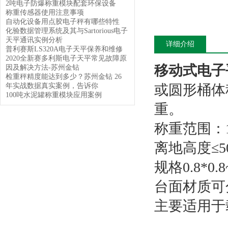
2吨电子防爆称重模块配套环保设备
称重传感器使用注意事项
自动化设备用点胶电子秤有哪些特性
化验数据管理系统及其与Sartorious电子
天平通讯实例分析
详细介绍
普利赛斯LS320A电子天平保养和维修
2020全新赛多利斯电子天平常见故障原
移动式电子
因及解决方法-苏州金钻
检重秤精度能达到多少？苏州金钻 26
年实战数据真实案例，告诉你
或圆形桶体
100吨水泥罐称重模块应用案例
重。
称重范围：1
离地高度≤5
规格0.8*0.
台面材质可
主要适用于