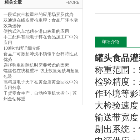
相关文章
+MORE
一段式皮带检重秤的应用场景及优势
双通道在线皮带检重秤：食品厂降本增
效新选择
便携式汽车地磅在港口称重的应用
手工配料智能电子秤在食品加工厂中的
详细介绍
应用
100吨地磅详细介绍
食品厂可掀起冲洗不锈钢平台秤特性及
罐头食品灌
优势
选择称重剔除机时需要考虑的因素
称重范围：5-
螺丝包在线检重秤 防止数量短缺与超量
包装
检验精度：
高精度电子天平在黄金店黄金回收中的
应用分享
作环境等影
干货零食生产，自动检重机太省心 | 苏
州金钻称重
大检验速度：
输送带宽度
剔出系统：