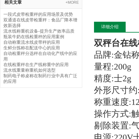
相关文章
+MORE
一段式皮带检重秤的应用场景及优势
双通道在线皮带检重秤：食品厂降本增
效新选择
详细介绍
流水线称重机设备-提升生产效率品质
瓶装牛奶在线检重秤的应用案例
双秤台在线
自动称重流水线皮带秤的应用
生鲜分拣称在配送中心的应用
品牌:金钻
自动检重秤分选秤在自动化产线中的应
用
量程:200g
在线检重秤在生产线称重中的应用
流水线重量称重机如何选型
制药电子称桌称在制药行业中具有广泛
精度:士2g
的应用
外形尺寸约:总
称重速度:1
操作方式:
剔除装置:气
电源:220V士