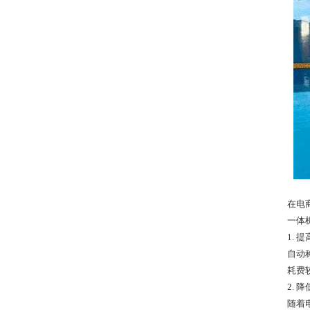
在电
一体
1. 
自动
耗费
2. 
随着