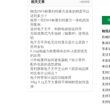
相关文章
+MORE
物流DWS称重扫码量方设备的精度可以
达到多少？
推荐一些DWS称重扫码量方一体机的应
用案例
选对电子天平，和静电烦恼说拜拜
物流
无线便携式汽车地磅（轴重秤）使用说
机械
明
电子天平开机无任何显示是什么原因？
集成
苏州金钻
等多
0.1mg电磁力称重模块在BGA底部填充
灵活
的应用
小件检重秤如何避免漏检？轻小零件、
丰富
配件包装的选型逻辑
单任
普利赛斯电子天平怎么样？跟其他品牌
支持
对比有什么特点？
电子秤带审计追踪功能推荐
支持
30kg 0.1g天平大量程不锈钢材质如何选
支持
择
支持
支持
支持