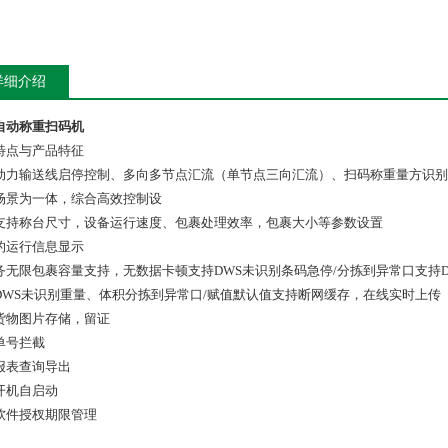
详细介绍
自动称重扫码机
特点与产品特征
动力输送线启停控制、多向多节点汇流（单节点三向汇流）、扫码称重量方识别
场景为一体，综合高效控制设
支持称台尺寸，设备运行速度、包裹处理效率，包裹大小等参数设置
的运行信息显示
务无限包裹容量支持，无数据卡顿支持DWS未识别条码急停/分拣到异常口支持D
DWS未识别重量、体积分拣到异常口/赋值默认值支持断网缓存，在线实时上传
货物图片存储，留证
单号拦截
报表查询导出
开机自启动
软件授杈期限管理