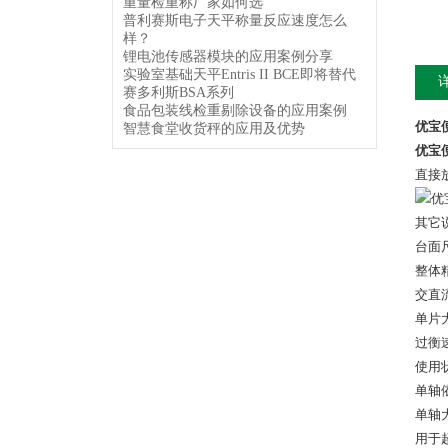
重量检重称厂家如何选
普利赛斯电子天平称量反应速度怎么
样？
锂电池传感器模块的应用案例分享
实验室基础天平Entris II BCE即将替代
赛多利斯BSA系列
食品包装线检重剔除设备的应用案例
优宝
智慧食堂收货秤的应用及优势
优宝
直接
其它
台面尺
整体精
交直
单片大
过衡速
使用
单轴
单轴大
用于