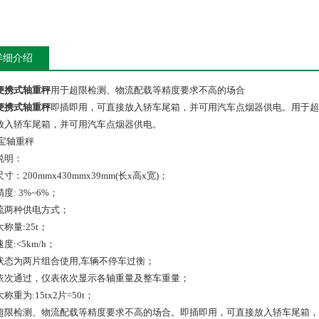
详细介绍
便携式轴重秤
用于超限检测、物流配载等精度要求不高的场合
便携式轴重秤
即插即用，可直接放入轿车尾箱，并可用汽车点烟器供电。用于超
放入轿车尾箱，并可用汽车点烟器供电。
说明：
寸：200mmx430mmx39mm(长x高x宽)；
度: 3%~6%；
流两种供电方式；
称量:25t；
度:<5km/h；
状态为两片组合使用,车辆不停车过衡；
依次通过，仪表依次显示各轴重量及整车重量；
称重为:15tx2片=50t；
超限检测、物流配载等精度要求不高的场合。即插即用，可直接放入轿车尾箱，