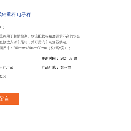
式轴重秤 电子秤
述：
重秤用于超限检测、物流配载等精度要求不高的场合
直接放入轿车尾箱，并可用汽车点烟器供电。
尺寸：200mmx430mmx39mm（长x高x宽）；
更新时间：
2024-09-18
生产厂家
产品厂地：
苏州市
2296
留言