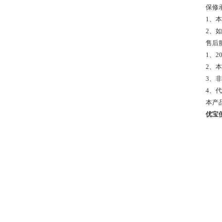
保修
1、
2、
售后
1、
2、
3、
4、
本产
优宝