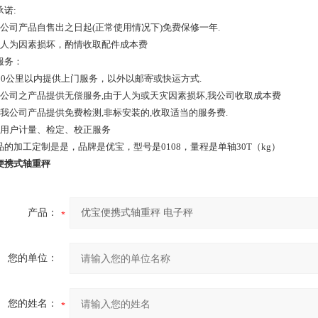
承诺:
本公司产品自售出之日起(正常使用情况下)免费保修一年.
如人为因素损坏，酌情收取配件成本费
服务：
200公里以内提供上门服务，以外以邮寄或快运方式.
本公司之产品提供无偿服务,由于人为或天灾因素损坏,我公司收取成本费
非我公司产品提供免费检测,非标安装的,收取适当的服务费.
代用户计量、检定、校正服务
品的加工定制是是，品牌是优宝，型号是0108，量程是单轴30T（kg）
便携式轴重秤
产品：
您的单位：
您的姓名：