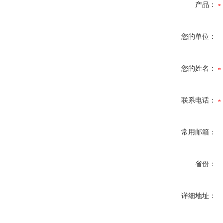
产品：
您的单位：
您的姓名：
联系电话：
常用邮箱：
省份：
详细地址：