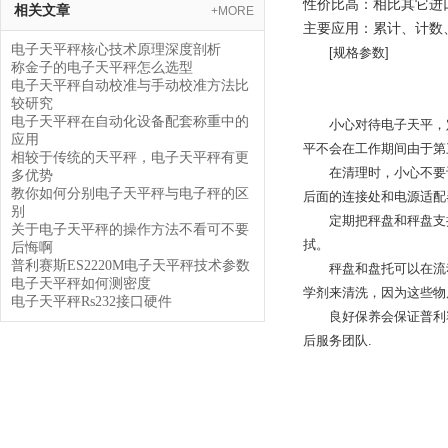
性价比高：相比其它进
相关文章
+MORE
主要应用：累计、计数
电子天平秤核心技术原理深度剖析
[规格参数]
称金子的电子天平秤怎么选型
电子天平秤自动校准与手动校准方法比
较研究
电子天平秤在自动化设备配套称重中的
小心对待电子天平，
应用
平不会在工作期间由于第
相较于传统的天平秤，电子天平秤有更
在清理时，小心不要
多优势
教你如何分别电子天平秤与电子秤的区
后面的连接处和电源适配
别
定期把秤盘和秤盘支
关于电子天平秤的操作方法不看可不要
拭。
后悔啊
普利赛斯ES2220M电子天平秤技术参数
秤盘和盘托可以在流
电子天平秤如何测密度
学剂来清洗，因为这些物
电子天平秤Rs232接口硬件
良好保养会保证普利
后服务团队.