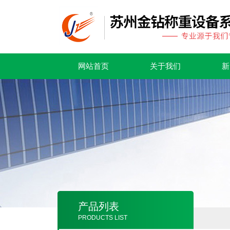
网站首页
关于我们
新
产品列表
PRODUCTS LIST