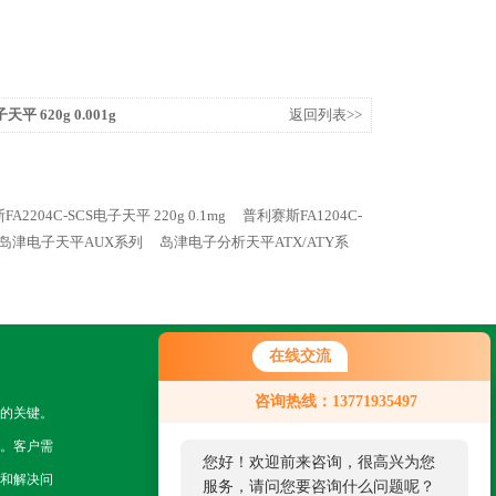
平 620g 0.001g
返回列表>>
A2204C-SCS电子天平 220g 0.1mg
普利赛斯FA1204C-
岛津电子天平AUX系列
岛津电子分析天平ATX/ATY系
在线交流
关注我们
咨询热线：13771935497
的关键。
。客户需
您好！欢迎前来咨询，很高兴为您
和解决问
服务，请问您要咨询什么问题呢？