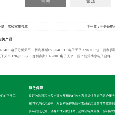
一篇：
实验室集气罩
下一篇：
千分位电子天
相关产品
J224BC电子分析天平
普利赛斯FA3204C-SCS电子天平 320g 0.1mg
普利赛斯F
子天平 120g 0.1mg
普利赛斯 BJ2200C 电子天平
国产防爆防水电子台秤
服务保障
我们的正常工
良好的沟通和与客户建立互相信任的关系是提供良好的客户服务
在与客户的沟通中，对客户保持热情和友好的态度是非常重要的
要与我们交流，当客户找到我们时，是希望得到重视，得到帮助