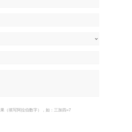
果（填写阿拉伯数字），如：三加四=7