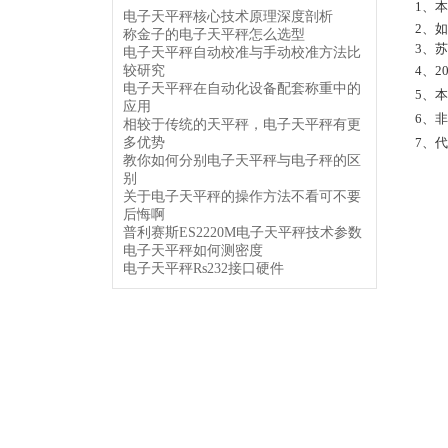
1、
电子天平秤核心技术原理深度剖析
2、
称金子的电子天平秤怎么选型
3、
电子天平秤自动校准与手动校准方法比
较研究
4、
电子天平秤在自动化设备配套称重中的
5、
应用
6、
相较于传统的天平秤，电子天平秤有更
多优势
7、
教你如何分别电子天平秤与电子秤的区
别
关于电子天平秤的操作方法不看可不要
后悔啊
普利赛斯ES2220M电子天平秤技术参数
电子天平秤如何测密度
电子天平秤Rs232接口硬件