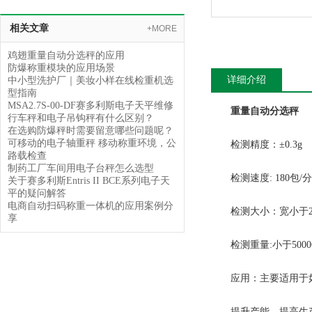
相关文章
+MORE
鸡翅重量自动分选秤的应用
防爆称重模块的应用场景
详细介绍
中小型洗护厂｜美妆小样在线检重机选
型指南
MSA2.7S-00-DF赛多利斯电子天平维修
重量自动分选秤
行车秤和电子吊钩秤有什么区别？
在选购防爆秤时需要留意哪些问题呢？
可移动的电子轴重秤 移动称重环境，公
检测精度：±0.3g
路载检查
制药工厂车间用电子台秤怎么选型
检测速度: 180包/
关于赛多利斯Entris II BCE系列电子天
平的疑问解答
电商自动扫码称重一体机的应用案例分
检测大小：宽小于200
享
检测重量:小于5000
应用：主要适用于如
提升产能，提高生产效