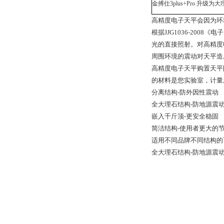
金搏仕3plus+Pro 升级为大
高精度电子天平会因为环
根据JJG1036-20
光的直接照射。对高精度
周围环境的震动对天平造
高精度电子天平购置天平
的材料是您实验室，计量
分离结构-防外因性震动
全大理石结构-防地源震
嵌入千斤顶-更安全稳固
简洁结构-使用者更大的
适用不同品牌不同结构的
全大理石结构-防地源震