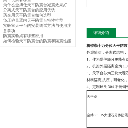
为什么金搏仕天平防震台减震效果好
分离式天平防震台的应用优势
药企用天平防震台如何选型
负压称量罩内天平防震台特性推荐
实验室天平台的安装调试方法与使用注
意事项
详细介绍
防震实验桌有哪些应用
如何检验天平防震台的防震和隔震性能
梅特勒十万分位天平防震
外观简洁，分离式结构，
1、作为硬件部分更能有助
2、机架外层隔离桌为 1.
3、天平台芯为三块大理石
材料隔离,抗压，耐老化
4、定制球头 304 不
天平桌
金搏3PLUS大理石分体防