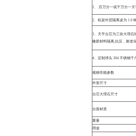
1、.百万分一或干万分一天
2、机架外层隔离桌为 1.
3、天平台芯为三块大理石组
橡胶材料隔离,抗压，耐老
4、定制球头 304 不
规格性能参数
外形尺寸
台芯大理石尺寸
台面材质
重量
用途