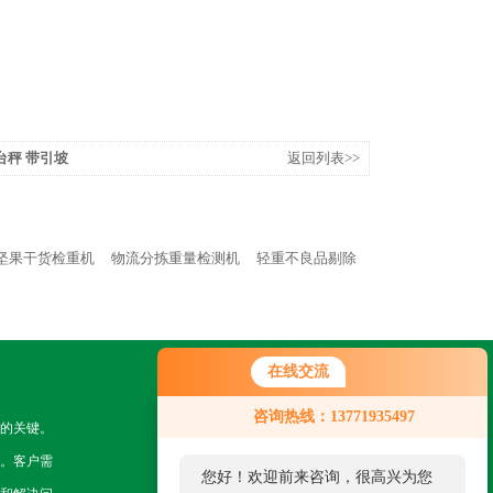
台秤 带引坡
返回列表>>
坚果干货检重机
物流分拣重量检测机
轻重不良品剔除
在线交流
关注我们
咨询热线：13771935497
的关键。
。客户需
您好！欢迎前来咨询，很高兴为您