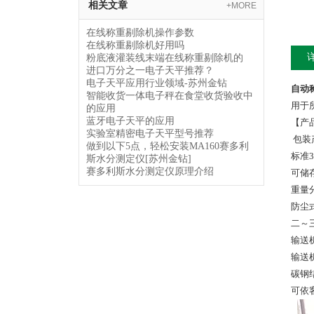
相关文章
+MORE
在线称重剔除机操作参数
在线称重剔除机好用吗
粉底液灌装线末端在线称重剔除机的
进口万分之一电子天平推荐？
电子天平应用行业领域-苏州金钻
自动
智能收货一体电子秤在食堂收货验收中
用于
的应用
蓝牙电子天平的应用
【产
实验室精密电子天平型号推荐
包装
做到以下5点，轻松安装MA160赛多利
标准
斯水分测定仪[苏州金钻]
赛多利斯水分测定仪原理介绍
可储
重量
防尘
二～
输送
输送
碳钢
可依