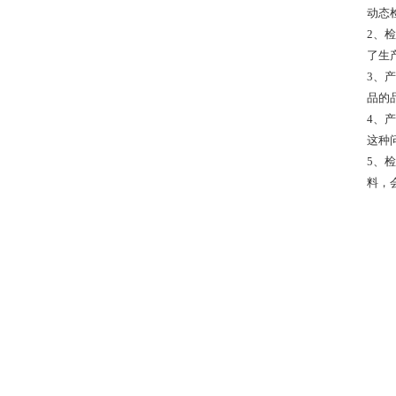
动态
2、
了生
3、
品的
4、
这种
5、
料，