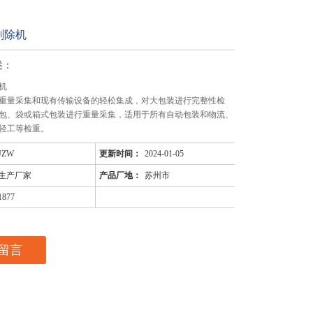
剔除机
述：
机
重量采集和现有传输设备的轻松集成，对大包装进行完整性检
包、袋或箱式包装进行重量采集，适用于所有自动包装和物流、
轻工等检重。
JZW
更新时间：
2024-01-05
生产厂家
产品厂地：
苏州市
1877
留言