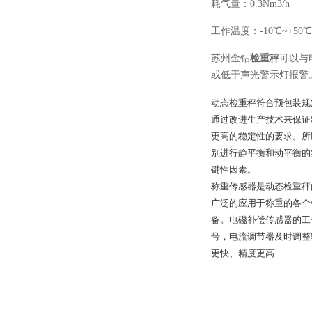
耗气量：0.3Nm3/h
工作温度：-10℃~+50℃
苏州金钻
检重秤
可以与
或低于声光警示灯报警
动态检重秤符合预包装规
通过改进生产技术来保证
更高的稳定性的要求。所
别进行静平衡和动平衡的
键性因素。
称重传感器是动态检重秤
广泛的应用于称重的各个
备。电磁补偿传感器的工
号，电流调节器及时调整
更快、精度更高