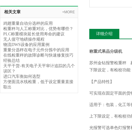
相关文章
+MORE
鸡翅重量自动分选秤的应用
检重秤与人工称重对比，优势有哪些？
详细介绍
PLC称重模块延长使用寿命的建议
无人值守地磅操作规程
物流DWS设备的应用案例
重量分选秤在电子元件分拣中的应用
称重式果品分级机
在线检重秤的故障诊断与快速修复技巧
经验总结
苏州金钻
报警检重秤 
天平干货-有关电子天平审计追踪的几个
下限设定，有检校功能
误区？
进口汽车衡如何选型
方便面流水线检重，低于设定重量直接
【产品特性】
取出
可实现在固定平面的货
适用于：包装，化工等
上下限设定，有检校功
光报警可选单色灯报警