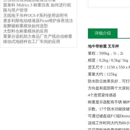
茵泰科 Midrics 3 称重仪表 如何进行权
限与用户管理
无线电子吊秤OCS-P系列使用说明书
赛多利斯电动移液器Picus维护保养清洁
发酵罐称重模块如何选型
大型料仓称重模块的应用
详细介绍
重量分选机助力食品厂生产线自动称重
移动式地磅秤在工厂车间的应用
地牛带称重 叉车秤
量程：500kg，1t，2t
精度：0,2kg / 0,5kg/ 1kg
货叉尺寸：1150 x 550 x 
重量大约：125kg
防水防尘效果良好，可打
方向盘和底部两个大滚轮
4个悬臂梁传感器
称重显示器配有不锈 钢I
示数。17个防水功能按键
可通过键盘或P C端Di
连续工作时间大约为80
可启用电池电量提醒功能