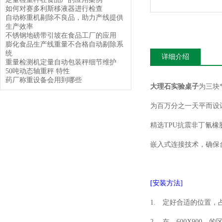
如何对赛多利斯移液器进行检查
自动称重机剔除不良品，助力产线提供
生产效率
不锈钢地磅带引坡在食品工厂的应用
膨化食品生产线重量不合格自动剔除系
统
详细介绍
重量检测机定量自动包装秤细节维护
50吨动态轴重秤 特性
药厂称重设备会用到哪些
大理石实验桌子
为三块
为百万分之一天平而设
精选TPU抗震非丁氰
嵌入式连接技术，确保
[
安装方法]
1. 定好合适的位置，占
2. 在 600X900