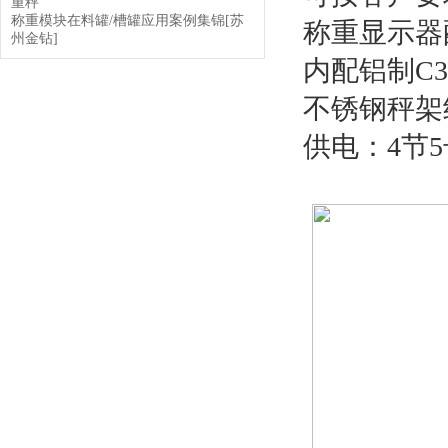
重秤
称重模块在料罐/槽罐应用案例集锦[苏
称重显示器
州金钻]
内配铝制C3
不锈钢秤架
供电：4节5