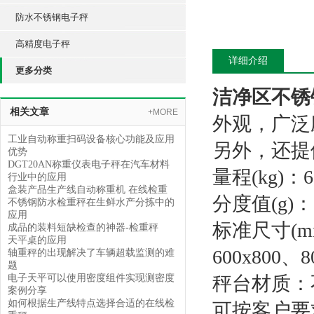
防水不锈钢电子秤
高精度电子秤
详细介绍
更多分类
洁净区不锈
相关文章
+MORE
外观，广泛
工业自动称重扫码设备核心功能及应用
另外，还提
优势
DGT20AN称重仪表电子秤在汽车材料
量程(kg)：6
行业中的应用
盒装产品生产线自动称重机 在线检重
分度值(g)：1
不锈钢防水检重秤在生鲜水产分拣中的
应用
标准尺寸(mm)
成品的装料短缺检查的神器-检重秤
天平桌的应用
600x800、8
轴重秤的出现解决了车辆超载监测的难
题
电子天平可以使用密度组件实现测密度
秤台材质：
案例分享
如何根据生产线特点选择合适的在线检
可按客户要