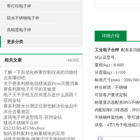
带打印电子秤
防水不锈钢电子秤
高精度电子秤
详细介绍
更多分类
工业电子台秤
配有多功能
M认证型号。
相关文章
+MORE
量程(kg)：6-600
了解一下自动化称重控制仪表的功能特
分度值(g)：1-100
点有哪些吧
标准尺寸(mm)：300x300、
关于赛多利斯电动移液器Picus灭菌消毒
秤台材质：不锈钢
赛多利斯电子天平的灵敏度
电子天平开机无任何显示是什么原因？
可按客户要求定制
苏州金钻
称重显示器配有IP65不
赛多利斯水分测定仪帮您解决化妆品中
内配铝制C3传感器，IP6
水分含量测定
滚筒电子秤选型指导-苏州金钻
不锈钢秤架结构，带可调
移动不锈钢平台秤
供电：4节5号干电池或230
RS232/RS485/Modbus/
制药原料配料仓称重模块的应用
动静态轴重秤-便携式汽车衡特性说明