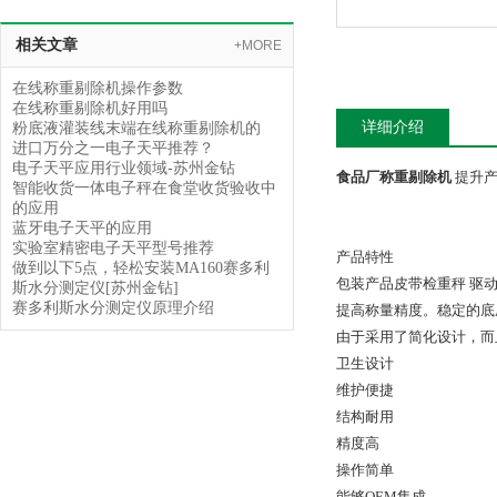
相关文章
+MORE
在线称重剔除机操作参数
在线称重剔除机好用吗
详细介绍
粉底液灌装线末端在线称重剔除机的
进口万分之一电子天平推荐？
电子天平应用行业领域-苏州金钻
食品厂称重剔除机
提升
智能收货一体电子秤在食堂收货验收中
的应用
蓝牙电子天平的应用
实验室精密电子天平型号推荐
产品特性
做到以下5点，轻松安装MA160赛多利
包装产品皮带检重秤 驱
斯水分测定仪[苏州金钻]
赛多利斯水分测定仪原理介绍
提高称量精度。稳定的底
由于采用了简化设计，而
卫生设计
维护便捷
结构耐用
精度高
操作简单
能够OEM集成