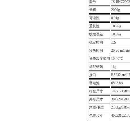
型号
JZ-BNC2002
量程
2000g
可读性
0.01g
重复性
±0.02g
线性误差
±0.02g
稳定时间
≤2s
预热时间
20-30 minute
操作温度范围
10-40℃
标配砝码
1kg
接口
RS232 and 
蓄电池
6V 2.8A
秤盘尺寸
192x171x8
外形尺寸
304x204x
净重/毛重
2.85kg/3.85k
包装尺寸
400x310x