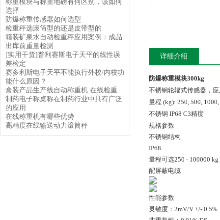
称重模块与称重地磅有何区别，该如何
选择
防爆称重传感器如何选型
检重秤选滚筒型的还是皮带型的
箱装矿泉水自动检重秤应用案例：成品
出库前重量检测
[实用干货]普利赛斯电子天平的线性误
详细介绍
差检定
赛多利斯电子天平不能执行外校/内校功
防爆称重模块300kg
能什么原因？
盒装产品生产线自动称重机 在线检重
不锈钢轮辐式传感器，应
制药电子称桌称在制药行业中具有广泛
量程 (kg): 250, 500, 1000,
的应用
不锈钢 IP68 C3精度
在线称重机有哪些优势
高精度在线输送动力滚筒秤
规格参数
不锈钢结构
IP68
量程可选250 - 100000 kg
配屏蔽电缆
性能参数
灵敏度：2mV/V +/- 0.5%