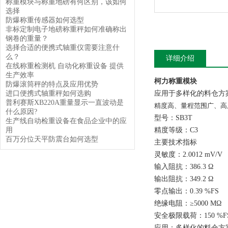
称重模块与称重地磅有何区别，该如何
选择
防爆称重传感器如何选型
非标定制电子地磅称重秤如何准确称出
钢卷的重量？
选择合适的便携式轴重仪需要注意什
么？
详细介绍
在线称重检测机 自动化称重设备 提供
生产效率
柯力称重模块
防爆滚筒秤的特点及应用优势
进口便携式轴重秤如何选购
应用于多样化的料仓方
普利赛斯XB220A重量显示一直波动是
精度高、量程范围广、高
什么原因?
型号：SB3T
生产线自动检重设备在食品企业中的应
用
精度等级：C3
百万分位天平防震台如何选型
主要技术指标
灵敏度：2.0012 mV/V
输入阻抗：386.3 Ω
输出阻抗：349.2 Ω
零点输出：0.39 %FS
绝缘电阻：≥5000 MΩ
安全极限载荷：150 %F
应用：多样化的料仓方