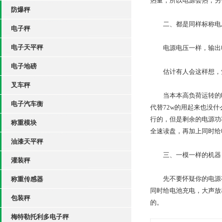
热量，所以电源会热，另
防爆秤
二、都是同样标称电压
电子秤
电子天平秤
电源电压一样，输出电
电子地磅
估计有人会这样想，觉
叉车秤
当本本高负荷运转的时候
电子汽车衡
代替72w的用起来也没
行的，但是剩余的电源功
称重模块
全速读盘，再加上同时给
油漆天平秤
三、一模一样的机器，
灌装秤
先不要怀疑你的电源有问
称重传感器
同时给电池充电，大声放
包装秤
的。
梅特勒托利多电子秤