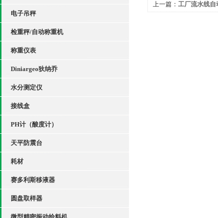
上一篇：
工厂流水线自
电子吊秤
检重秤/自动称重机
称重仪表
Diniargeo狄纳乔
水分测定仪
接线盒
PH计（酸度计）
天平防震台
耗材
赛多利斯移液器
圆盘取样器
微型精密振动给料机