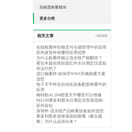
高精度称重模块
更多分类
相关文章
+MORE
在线检重秤在物流与仓储管理中的应用
苏州滚筒秤有哪些应用优势
为什么检重秤能让流水线产能翻倍？
看玩本篇你就知道红外水分测定仪是如
何运行的了
进口轴重秤-狄纳乔WWS车辆称重方案
选型
电子天平秤在自动化设备配套称重中的
应用
梅特勒AL204密度天平哪里可以维修
MA100赛多利斯水分测定仪安装指南-
苏州金钻
滚筒秤-流水线产品称重设备如何选型
赛多利斯多道移液器的吸嘴（吸头圆
锥）为什么会掉出来？