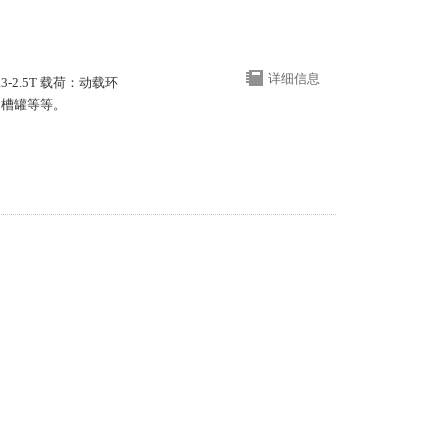
详细信息
-2.5T 载荷：动载环
、槽罐等等。