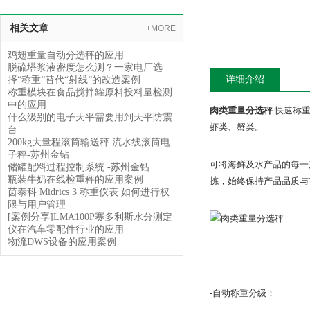
相关文章
+MORE
鸡翅重量自动分选秤的应用
脱硫塔浆液密度怎么测？一家电厂选
详细介绍
择“称重”替代“射线”的改造案例
称重模块在食品搅拌罐原料投料量检测
中的应用
肉类重量分选秤
快速称重
什么级别的电子天平需要用到天平防震
虾类、蟹类。
台
200kg大量程滚筒输送秤 流水线滚筒电
子秤-苏州金钻
可将海鲜及水产品的每一
储罐配料过程控制系统 -苏州金钻
瓶装牛奶在线检重秤的应用案例
拣，始终保持产品品质与
茵泰科 Midrics 3 称重仪表 如何进行权
限与用户管理
[案例分享]LMA100P赛多利斯水分测定
仪在汽车零配件行业的应用
物流DWS设备的应用案例
-自动称重分级：