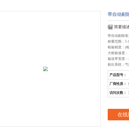
带自动剔
简要描
带自动剔除装
称重范围：5-1
检验精度：(
大检验速度：1
输送带宽度：24
剔出系统：气
产品型号：
厂商性质：
访问次数：
在线