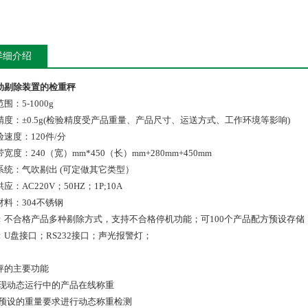
详细介绍
动剔除装置的检重秤
围：5-1000g
精度：±0.5g(检验精度受产品重量、产品尺寸、运送方式、工作环境等影响)
速度：120件/分
带宽度：240（宽）
mm
*450（长）
mm
+280mm+450mm
系统：气吹剔出 (可定做其它类型）
应：AC220V；50HZ；1P;10A
材料：304不锈钢
：不合格产品多种剔除方式，支持不合格停机功能；可100个产品配方预设存储
：U盘接口；RS232接口；声光报警灯；
秤的主要功能
实现动态运行中的产品在线称重
按预设的重量要求进行动态称重检测