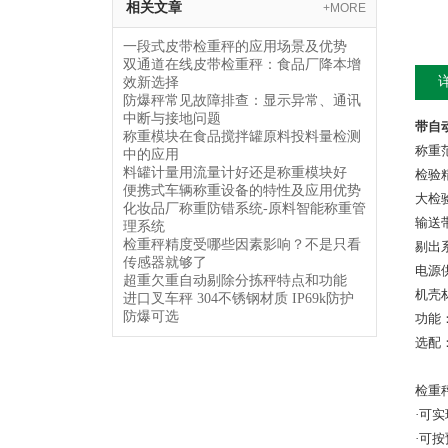
相关文章
+MORE
一段式皮带检重秤的应用场景及优势
双通道在线皮带检重秤：食品厂降本增
效新选择
防爆秤常见故障排查：显示异常、通讯
中断与接地问题
带自
称重模块在食品搅拌罐原料投料量检测
称重范
中的应用
料罐计量用流量计好还是称重模块好
检验
便携式车辆称重设备的特性及应用优势
大检验
化妆品厂称重防错系统-原料智能称重管
输送
理系统
检重秤精度受哪些因素影响？不是只看
剔出
传感器就够了
电源供
超重欠重自动剔除分拣秤特点和功能
机壳
进口叉车秤 304不锈钢材质 IP69k防护
防爆可选
功能
选配
检重
·可
·可