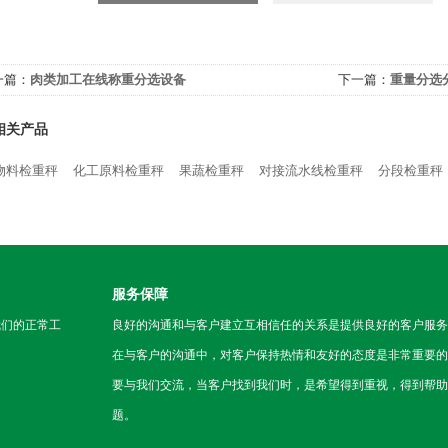
一篇：
肉类加工在线称重分选设备
下一篇：
重量分选
相关产品
物料检重秤
化工原料检重秤
果蔬检重秤
对接流水线检重秤
分段检重秤
服务保障
我们的正常工
良好的沟通和与客户建立互相信任的关系是提供良好的客户服务
在与客户的沟通中，对客户保持热情和友好的态度是非常重要的
要与我们交流，当客户找到我们时，是希望得到重视，得到帮助
题。