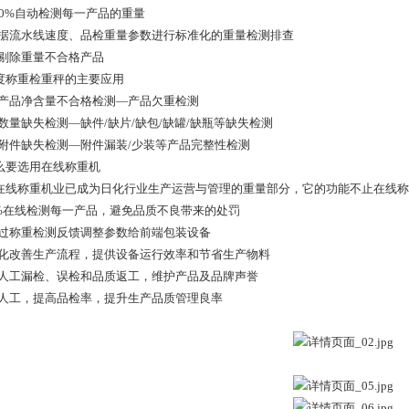
100%自动检测每一产品的重量
根据流水线速度、品检重量参数进行标准化的重量检测排查
动剔除重量不合格产品
度称重检重秤的主要应用
装产品净含量不合格检测—产品欠重检测
品数量缺失检测—缺件/缺片/缺包/缺罐/缺瓶等缺失检测
装附件缺失检测—附件漏装/少装等产品完整性检测
么要选用在线称重机
在线称重机业已成为日化行业生产运营与管理的重量部分，它的功能不止在线称
00%在线检测每一产品，避免品质不良带来的处罚
通过称重检测反馈调整参数给前端包装设备
优化改善生产流程，提供设备运行效率和节省生产物料
低人工漏检、误检和品质返工，维护产品及品牌声誉
省人工，提高品检率，提升生产品质管理良率