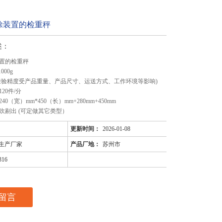
除装置的检重秤
述：
置的检重秤
000g
检验精度受产品重量、产品尺寸、运送方式、工作环境等影响)
20件/分
0（宽）mm*450（长）mm+280mm+450mm
吹剔出 (可定做其它类型）
更新时间：
2026-01-08
生产厂家
产品厂地：
苏州市
316
留言