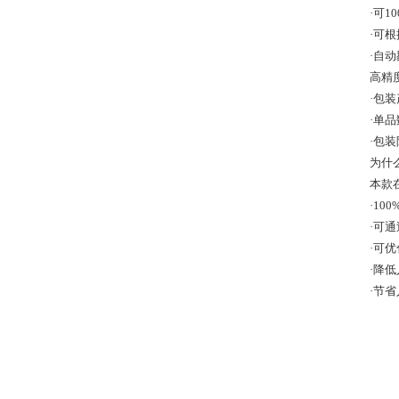
·可
·可
·自
高精
·包
·单
·包
为什
本款
·1
·可
·可
·降
·节