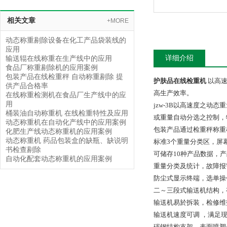
相关文章
+MORE
动态称重剔除设备在化工产品袋装线的
应用
详细介绍
输送辊在线称重在生产线中的应用
食品厂称重剔除机的应用案例
包装产品在线检重秤 自动称重剔除 提
护肤品在线检重机
以高
供产品合格率
高生产效率。
在线称重检测机在食品厂生产线中的应
用
jzw-3B以高速度之
桶装油自动称重机 在线检重特性及应用
或重量自动分选之控制，
动态称重机在自动化产线中的应用案例
包装产品通过检重秤称重
化肥生产线动态称重机的应用案例
动态称重机 药品包装盒的缺瓶、缺说明
标准3个重量分类区，屏
书检查剔除
可储存10种产品数据，
自动化配套动态称重机的应用案例
重量分类及统计，故障报
防尘式显示终端，选单操
二～三段式输送机结构，
输送机易於拆装，检修维
输送机速度可调 ，满足
碳钢结构支架，表面喷塑