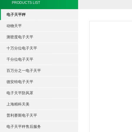
PRODUCTS LIST
电子天平秤
动物天平
测密度电子天平
十万分位电子天平
千分位电子天平
百万分之一电子天平
德安特电子天平
电子天平防风罩
上海精科天美
普利赛斯电子天平
电子天平秤售后服务