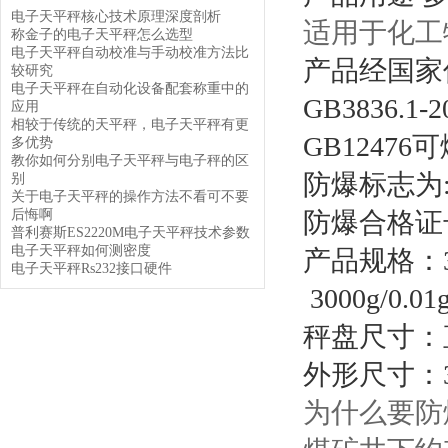
电子天平秤核心技术原理深度剖析
适用于化工
称金子的电子天平秤怎么选型
电子天平秤自动校准与手动校准方法比
产品经国家
较研究
电子天平秤在自动化设备配套称重中的
GB3836.
应用
相较于传统的天平秤，电子天平秤有更
GB124
多优势
教你如何分别电子天平秤与电子秤的区
防爆标志为:EX
别
关于电子天平秤的操作方法不看可不要
后悔啊
防爆合格证号:
普利赛斯ES2220M电子天平秤技术参数
电子天平秤如何测密度
产品规格：300g/
电子天平秤Rs232接口硬件
3000g/0
秤盘尺寸：直
外形尺寸：38
为什么要防