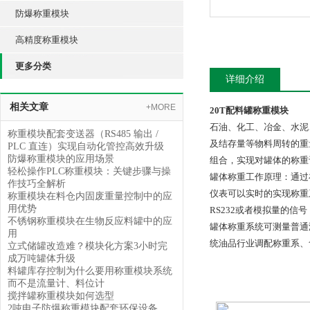
防爆称重模块
高精度称重模块
更多分类
详细介绍
相关文章
+MORE
20T配料罐称重模块
石油、化工、冶金、水泥
称重模块配套变送器（RS485 输出 /
及结存量等物料周转的重
PLC 直连）实现自动化管控高效升级
防爆称重模块的应用场景
组合，实现对罐体的称重
轻松操作PLC称重模块：关键步骤与操
罐体称重工作原理：通过
作技巧全解析
仪表可以实时的实现称重
称重模块在料仓内固废重量控制中的应
用优势
RS232或者模拟量的信
不锈钢称重模块在生物反应料罐中的应
罐体称重系统可测量普通
用
统
油品行业调配称重系、
立式储罐改造难？模块化方案3小时完
成万吨罐体升级
料罐库存控制为什么要用称重模块系统
而不是流量计、料位计
搅拌罐称重模块如何选型
2吨电子防爆称重模块配套环保设备