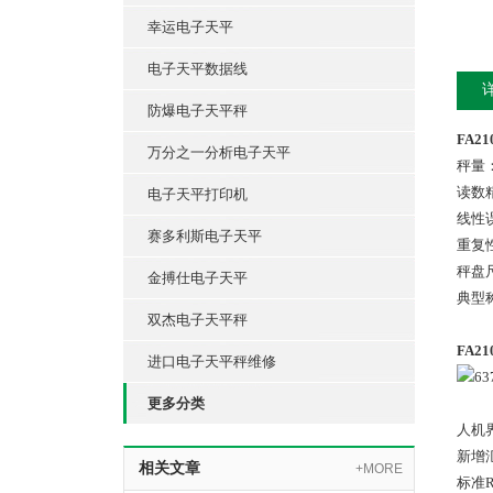
幸运电子天平
电子天平数据线
防爆电子天平秤
FA2
万分之一分析电子天平
秤量：
读数精
电子天平打印机
线性误
赛多利斯电子天平
重复性
秤盘尺
金搏仕电子天平
典型称
双杰电子天平秤
FA2
进口电子天平秤维修
更多分类
人机
新增
相关文章
+MORE
标准