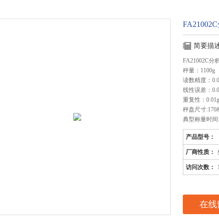
FA21002
简要描
FA21002C分
秤量：1100g
读数精度：0.0
线性误差：0.0
重复性：0.01
秤盘尺寸:170&a
典型称量时间:5
产品型号：
厂商性质：
访问次数：
在线