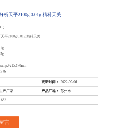
C分析天平2100g 0.01g 精科天美
述：
析天平2100g 0.01g 精科天美
1g
5g
g
mp;#215;170mm
-8s
更新时间：
2022-09-06
生产厂家
产品厂地：
苏州市
1652
留言