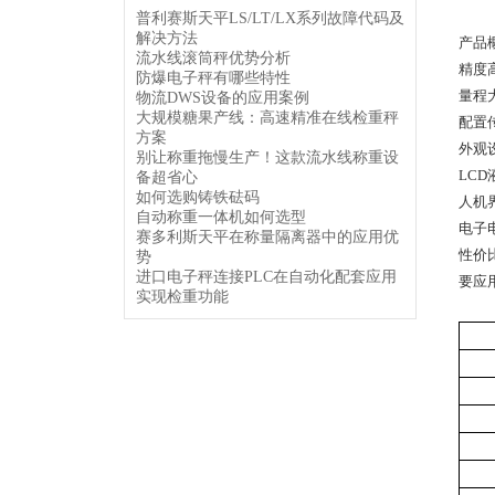
普利赛斯天平LS/LT/LX系列故障代码及
解决方法
产品
流水线滚筒秤优势分析
精度高
防爆电子秤有哪些特性
量程大
物流DWS设备的应用案例
大规模糖果产线：高速精准在线检重秤
配置
方案
外观
别让称重拖慢生产！这款流水线称重设
LC
备超省心
如何选购铸铁砝码
人机
自动称重一体机如何选型
电子
赛多利斯天平在称量隔离器中的应用优
性价
势
进口电子秤连接PLC在自动化配套应用
要应
实现检重功能