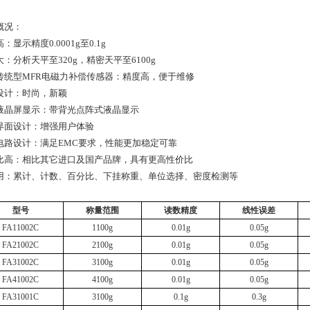
概况：
：显示精度0.0001g至0.1g
：分析天平至320g，精密天平至6100g
传统型MFR电磁力补偿传感器：精度高，便于维修
设计：时尚，新颖
D液晶屏显示：带背光点阵式液晶显示
界面设计：增强用户体验
电路设计：满足EMC要求，性能更加稳定可靠
比高：相比其它进口及国产品牌，具有更高性价比
用：累计、计数、百分比、下挂称重、单位选择、密度检测等
型号
称量范围
读数精度
线性误差
FA11002C
1100g
0.01g
0.05g
FA21002C
2100g
0.01g
0.05g
FA31002C
3100g
0.01g
0.05g
FA41002C
4100g
0.01g
0.05g
FA31001C
3100g
0.1g
0.3g